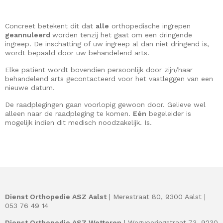
Concreet betekent dit dat
alle
orthopedische ingrepen
geannuleerd
worden tenzij het gaat om een dringende
ingreep. De inschatting of uw ingreep al dan niet dringend is,
wordt bepaald door uw behandelend arts.
Elke patiënt wordt bovendien persoonlijk door zijn/haar
behandelend arts gecontacteerd voor het vastleggen van een
nieuwe datum.
De raadplegingen gaan voorlopig gewoon door. Gelieve wel
alleen naar de raadpleging te komen.
Eén
begeleider is
mogelijk indien dit medisch noodzakelijk. Is.
Dienst Orthopedie ASZ Aalst
| Merestraat 80, 9300 Aalst |
053 76 49 14
Dienst Orthopedie ASZ Wetteren
| Wegvoeringstraat 73, 9230