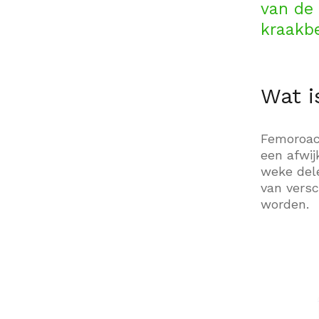
van de
kraakb
Wat i
Femoroac
een afwij
weke del
van vers
worden.