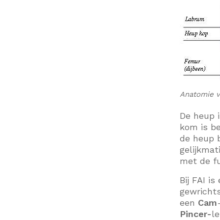
Anatomie v
De heup 
kom is be
de heup b
gelijkmat
met de fu
Bij FAI i
gewrichts
een
C
am
P
incer-
l