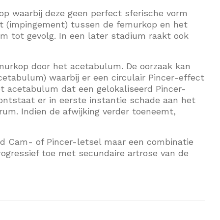
op waarbij deze geen perfect sferische vorm
lict (impingement) tussen de femurkop en het
 tot gevolg. In een later stadium raakt ook
femurkop door het acetabulum. De oorzaak kan
etabulum) waarbij er een circulair Pincer-effect
et acetabulum dat een gelokaliseerd Pincer-
ontstaat er in eerste instantie schade aan het
brum. Indien de afwijking verder toeneemt,
rd Cam- of Pincer-letsel maar een combinatie
rogressief toe met secundaire artrose van de