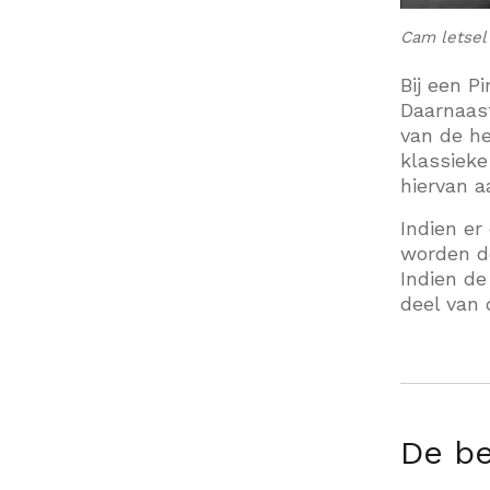
Cam letsel 
Bij een P
Daarnaast
van de he
klassieke
hiervan a
Indien er
worden do
Indien de
deel van 
De b