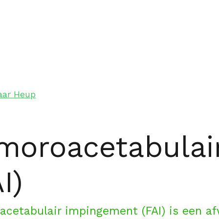
aar Heup
moroacetabulai
I)
cetabulair impingement (FAI) is een af