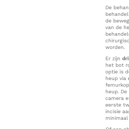
De behand
behandel
de bewegi
van de he
behandele
chirurgi
worden.
Er zijn
dr
het bot r
optie is 
heup via 
femurkop
heup. De 
camera en
eerste tw
incisie a
minimaal 