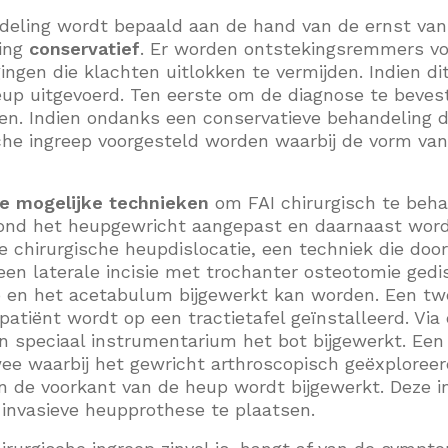
eling wordt bepaald aan de hand van de ernst van d
ing
conservatief
. Er worden ontstekingsremmers vo
ngen die klachten uitlokken te vermijden. Indien di
up uitgevoerd. Ten eerste om de diagnose te beves
n. Indien ondanks een conservatieve behandeling d
sche ingreep voorgesteld worden waarbij de vorm v
ie mogelijke technieken
om FAI chirurgisch te beha
ond het heupgewricht aangepast en daarnaast wordt
de chirurgische heupdislocatie, een techniek die doo
een laterale incisie met trochanter osteotomie gedi
 en het acetabulum bijgewerkt kan worden. Een twe
patiënt wordt op een tractietafel geïnstalleerd. Via 
 speciaal instrumentarium het bot bijgewerkt. Een
ee waarbij het gewricht arthroscopisch geëxploreer
an de voorkant van de heup wordt bijgewerkt. Deze i
invasieve heupprothese te plaatsen.