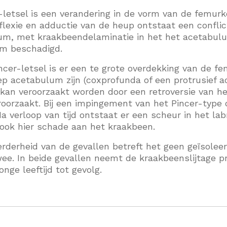
etsel is een verandering in de vorm van de femurk
j flexie en adductie van de heup ontstaat een conf
m, met kraakbeendelaminatie in het het acetabulum
um beschadigd.
incer-letsel is er een te grote overdekking van de 
ep acetabulum zijn (coxprofunda of een protrusief ac
t kan veroorzaakt worden door een retroversie van h
roorzaakt. Bij een impingement van het Pincer-type 
a verloop van tijd ontstaat er een scheur in het la
ook hier schade aan het kraakbeen.
rderheid van de gevallen betreft het geen geïsolee
ee. In beide gevallen neemt de kraakbeenslijtage p
onge leeftijd tot gevolg.