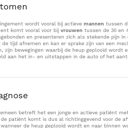
tomen
ngement wordt vooral bij actieve
mannen
tussen de
ent komt vooral voor bij
vrouwen
tussen de 30 en 40
tsgebonden en presenteren zich als stekende pijn in 
de tijd afnemen en kan er sprake zijn van een mech
zijn, zijn bewegingen waarbij de heup geplooid word
eld aan het in- en uitstappen in de auto of het aan
agnose
gemeen betreft het een jonge en actieve patiënt m
e patiënt komt is dus al richtinggevend voor de afwi
s wanneer de heup geplooid wordt en naar binnen wo