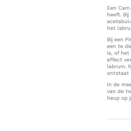
Een Cam-l
heeft. Bi
acetabulu
het labr
Bij een P
een te di
is, of he
effect ve
labrum. N
ontstaat 
In de mee
van de tw
heup op j