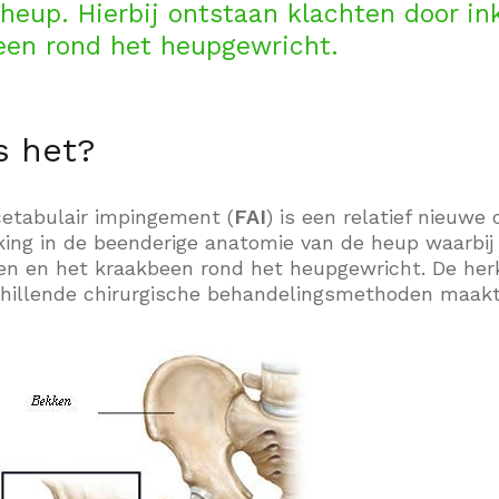
 heup. Hierbij ontstaan klachten door i
een rond het heupgewricht.
s het?
etabulair impingement (
FAI
) is een relatief nieuwe
king in de beenderige anatomie van de heup waarbi
en en het kraakbeen rond het heupgewricht. De herk
chillende chirurgische behandelingsmethoden maakt