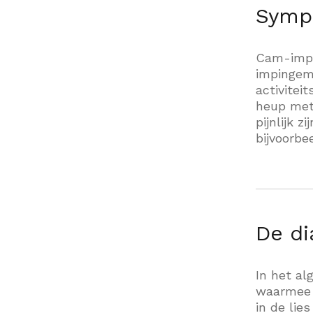
Symp
Cam-impi
impingem
activitei
heup met 
pijnlijk 
bijvoorbe
De di
In het al
waarmee d
in de lie