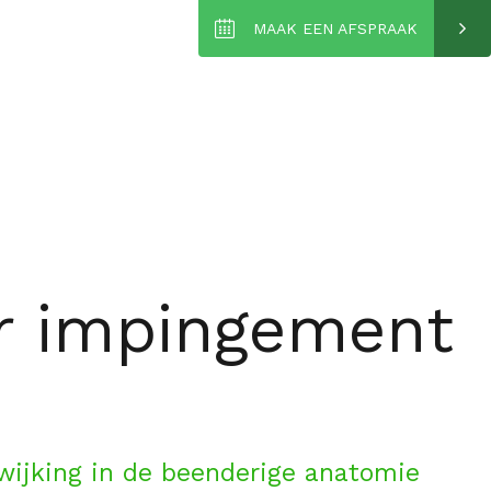
MAAK EEN AFSPRAAK
r impingement
wijking in de beenderige anatomie